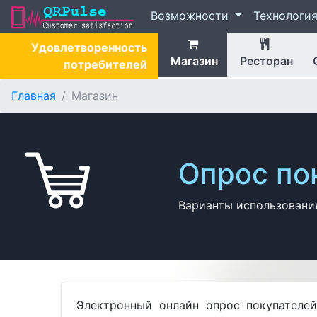
Возможности
Технологи
Удов­лет­ворен­ность
Магазин
Ресторан
потре­бите­лей
Главная
Магазин
Опрос по
Варианты использования
Электронный онлайн опрос покупателей